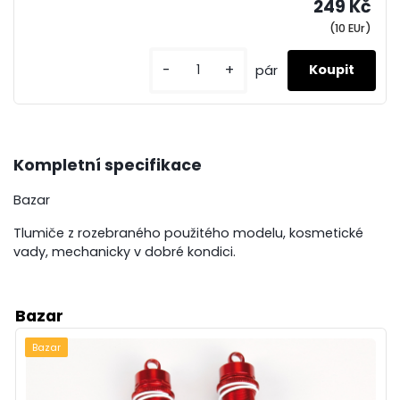
249 Kč
(10 EUr)
-
+
pár
Kompletní specifikace
Bazar
Tlumiče z rozebraného použitého modelu, kosmetické
vady, mechanicky v dobré kondici.
Bazar
Bazar