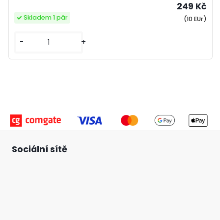
249 Kč
Skladem 1 pár
(10 EUr)
-
+
Sociální sítě