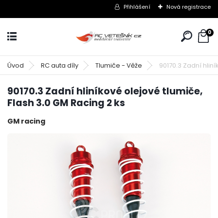
Přihlášení
Nová registrace
0
Úvod
RC auta díly
Tlumiče - Věže
90170.3 Zadní hliní
90170.3 Zadní hliníkové olejové tlumiče,
Flash 3.0 GM Racing 2 ks
GM racing